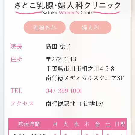
乳腺外科
婦人科
院長
島田 聡子
住所
〒272-0143
千葉県市川市相之川4-5-8
南行徳メディカルスクエア3F
TEL
047-399-1001
アクセス
南行徳駅北口 徒歩1分
診療時間
月
火
水
木
金
土
日祝