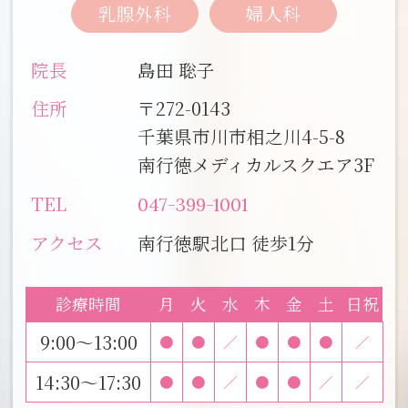
乳腺外科
婦人科
院長
島田 聡子
住所
〒272-0143
千葉県市川市相之川4-5-8
南行徳メディカルスクエア3F
TEL
047-399-1001
アクセス
南行徳駅北口 徒歩1分
診療時間
月
火
水
木
金
土
日祝
9:00～13:00
●
●
／
●
●
●
／
14:30～17:30
●
●
／
●
●
／
／