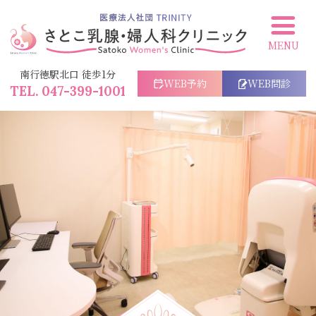
南行徳の乳腺外科｜さとこ乳腺・
婦人科クリニック｜南行徳駅1分
南行徳駅北口 徒歩1分
乳腺科
WEB予約
WEB問診
047-399-1001