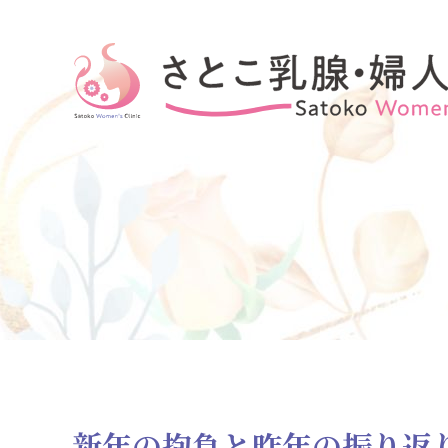
さとこ乳腺・婦人科クリニック
新年の抱負と昨年の振り返